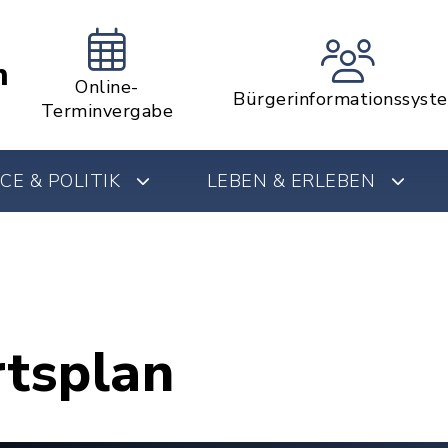
m
Online-
Bürgerinformationssyst
Terminvergabe
CE & POLITIK
LEBEN & ERLEBEN
rtsplan