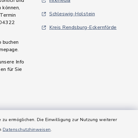
sönlich und
inixmedia
n können,
Schleswig-Holstein
 Termin
 04322
Kreis Rendsburg-Eckernförde
o buchen
omepage.
unsere Info
en für Sie
 zu ermöglichen. Die Einwilligung zur Nutzung weiterer
en
Datenschutzhinweisen
.