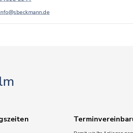
info@sbeckmann.de
lm
gszeiten
Terminvereinba