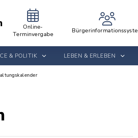
m
Online-
Bürgerinformationssyst
Terminvergabe
CE & POLITIK
LEBEN & ERLEBEN
altungskalender
n