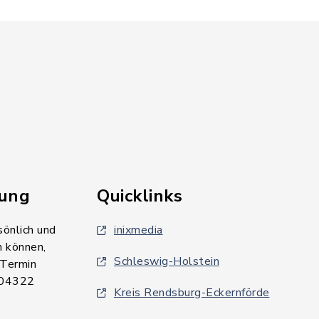
rung
Quicklinks
sönlich und
inixmedia
n können,
Schleswig-Holstein
 Termin
 04322
Kreis Rendsburg-Eckernförde