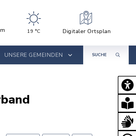
em
Digitaler Ortsplan
19 °C
UNSERE GEMEINDEN
SUCHE
rband