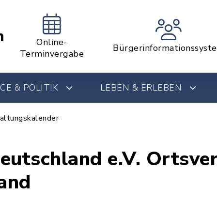
m
Online-
Bürgerinformationssyst
Terminvergabe
CE & POLITIK
LEBEN & ERLEBEN
altungskalender
eutschland e.V. Ortsve
and