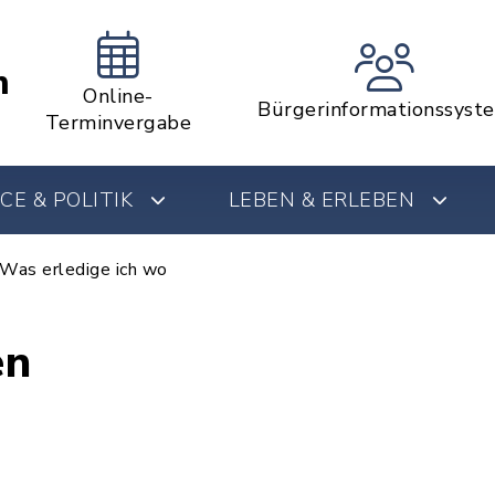
m
Online-
Bürgerinformationssyst
Terminvergabe
CE & POLITIK
LEBEN & ERLEBEN
Was erledige ich wo
en