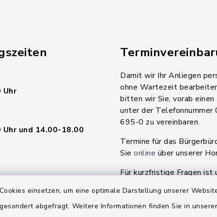
gszeiten
Terminvereinba
Damit wir Ihr Anliegen per
ohne Wartezeit bearbeite
 Uhr
bitten wir Sie, vorab einen
unter der Telefonnummer
695-0 zu vereinbaren.
 Uhr und 14.00-18.00
Termine für das Bürgerbür
Sie
online
über unserer H
Für kurzfristige Fragen ist 
en
während der Geschäftszeit
Cookies einsetzen, um eine optimale Darstellung unserer Website
da.
 gesondert abgefragt. Weitere Informationen finden Sie in unser