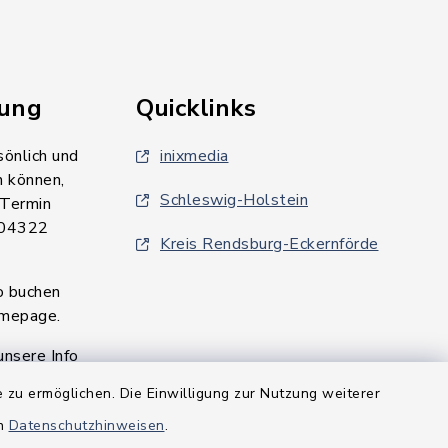
rung
Quicklinks
sönlich und
inixmedia
n können,
Schleswig-Holstein
 Termin
 04322
Kreis Rendsburg-Eckernförde
o buchen
omepage.
unsere Info
en für Sie
 zu ermöglichen. Die Einwilligung zur Nutzung weiterer
en
Datenschutzhinweisen
.