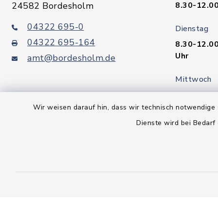
24582 Bordesholm
8.30-12.00
04322 695-0
Dienstag
04322 695-164
8.30-12.00
Uhr
amt@bordesholm.de
Mittwoch
geschloss
Wir weisen darauf hin, dass wir technisch notwendige 
Donnerstag
Dienste wird bei Bedarf
7.30-12.00
Uhr
Freitag
8.30-12.00