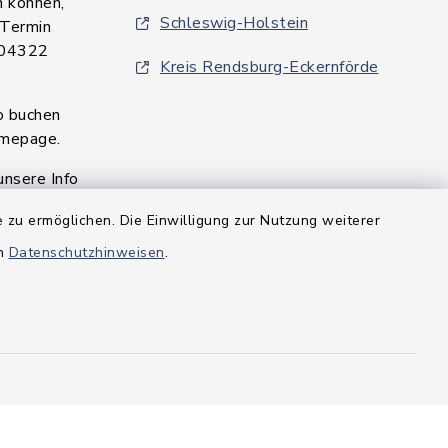
n können,
Schleswig-Holstein
 Termin
 04322
Kreis Rendsburg-Eckernförde
o buchen
omepage.
unsere Info
en für Sie
 zu ermöglichen. Die Einwilligung zur Nutzung weiterer
en
Datenschutzhinweisen
.