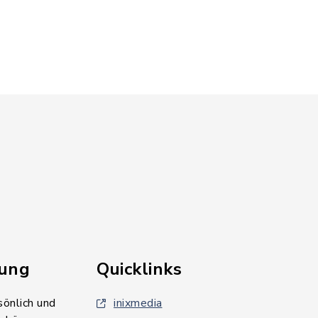
rung
Quicklinks
sönlich und
inixmedia