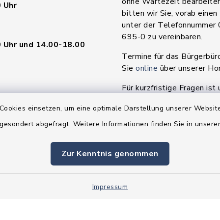
ohne Wartezeit bearbeite
 Uhr
bitten wir Sie, vorab einen
unter der Telefonnummer
695-0 zu vereinbaren.
 Uhr und 14.00-18.00
Termine für das Bürgerbür
Sie
online
über unserer H
Für kurzfristige Fragen ist 
en
während der Geschäftszeit
Cookies einsetzen, um eine optimale Darstellung unserer Website
da.
 gesondert abgefragt. Weitere Informationen finden Sie in unser
 Uhr und 14.00-16.00
Zur Kenntnis genommen
 Uhr
Impressum