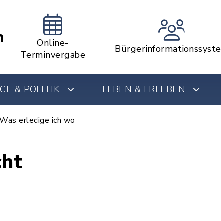
m
Online-
Bürgerinformationssyst
Terminvergabe
CE & POLITIK
LEBEN & ERLEBEN
Was erledige ich wo
cht