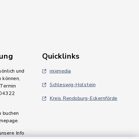
rung
Quicklinks
sönlich und
inixmedia
n können,
Schleswig-Holstein
 Termin
 04322
Kreis Rendsburg-Eckernförde
o buchen
omepage.
unsere Info