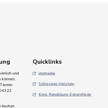
rung
Quicklinks
sönlich und
inixmedia
n können,
Schleswig-Holstein
 Termin
 04322
Kreis Rendsburg-Eckernförde
o buchen