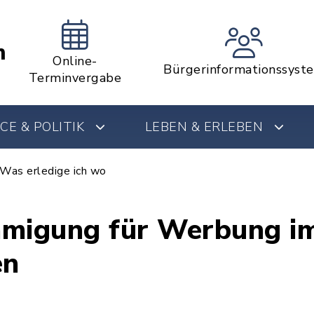
m
Online-
Bürgerinformationssyst
Terminvergabe
CE & POLITIK
LEBEN & ERLEBEN
Was erledige ich wo
igung für Werbung im 
en