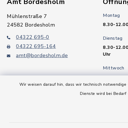
Amt Bordesholm
Öffnun
Montag
Mühlenstraße 7
24582 Bordesholm
8.30-12.00
04322 695-0
Dienstag
04322 695-164
8.30-12.00
Uhr
amt@bordesholm.de
Mittwoch
geschloss
Wir weisen darauf hin, dass wir technisch notwendige 
Donnerstag
Dienste wird bei Bedarf
7.30-12.00
Uhr
Freitag