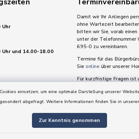
gszeiten
Terminvereinba
Damit wir Ihr Anliegen per
ohne Wartezeit bearbeite
 Uhr
bitten wir Sie, vorab einen
unter der Telefonnummer
695-0 zu vereinbaren.
 Uhr und 14.00-18.00
Termine für das Bürgerbür
Sie
online
über unserer H
Für kurzfristige Fragen ist 
en
während der Geschäftszeit
Cookies einsetzen, um eine optimale Darstellung unserer Website
da.
 gesondert abgefragt. Weitere Informationen finden Sie in unser
 Uhr und 14.00-16.00
Zur Kenntnis genommen