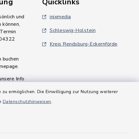
rung
Quicklinks
sönlich und
inixmedia
n können,
Schleswig-Holstein
 Termin
 04322
Kreis Rendsburg-Eckernförde
o buchen
omepage.
unsere Info
en für Sie
 zu ermöglichen. Die Einwilligung zur Nutzung weiterer
en
Datenschutzhinweisen
.