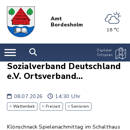
Amt
Bordesholm
18 °C
Digitaler
Ortsplan
Sozialverband Deutschland
e.V. Ortsverband
Bordesholmer Land e.V.
08.07.2026
14:30 Uhr
Wattenbek
Freizeit
Senioren
Klönschnack Spielenachmittag im Schalthaus