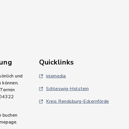
rung
Quicklinks
sönlich und
inixmedia
n können,
Schleswig-Holstein
 Termin
 04322
Kreis Rendsburg-Eckernförde
o buchen
omepage.