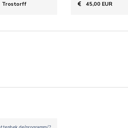
 Trostorff
45,00 EUR
attenbek.de/programm/?