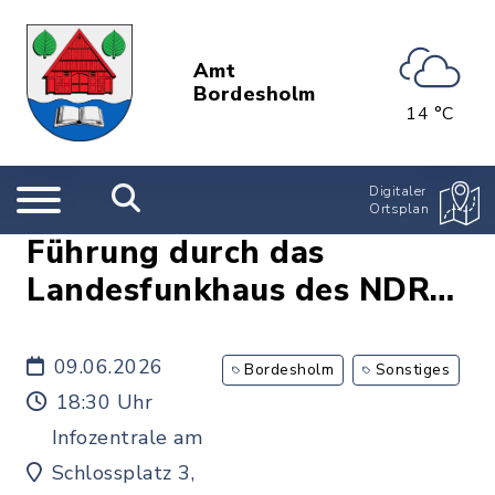
Amt
Bordesholm
14 °C
Digitaler
Ortsplan
Führung durch das
Landesfunkhaus des NDR
Schleswig-Holstein
09.06.2026
Bordesholm
Sonstiges
18:30 Uhr
Infozentrale am
Schlossplatz 3,