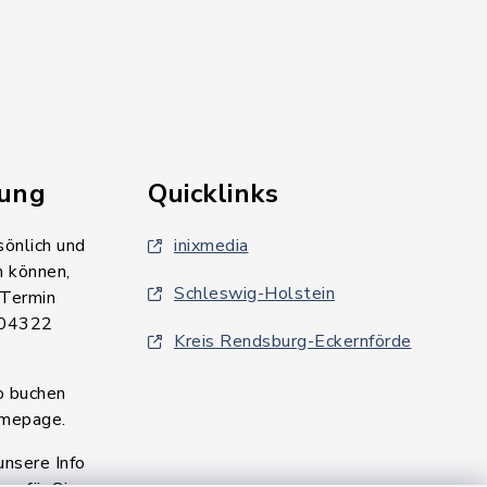
rung
Quicklinks
sönlich und
inixmedia
n können,
Schleswig-Holstein
 Termin
 04322
Kreis Rendsburg-Eckernförde
o buchen
omepage.
unsere Info